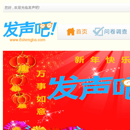
您好 , 欢迎光临发声吧!